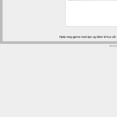
Hjelp meg gjerne med tips og idèer til hva vå
Weblø