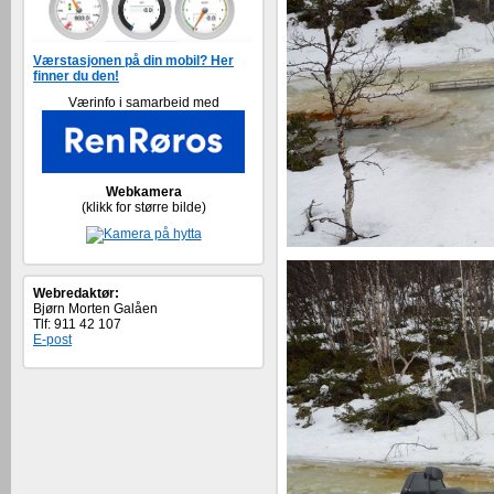
Værstasjonen på din mobil? Her
finner du den!
Værinfo i samarbeid med
Webkamera
(klikk for større bilde)
Webredaktør:
Bjørn Morten Galåen
Tlf: 911 42 107
E-post