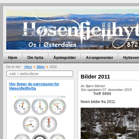
Hjem
Om hytta
Åpningstider
Arrangementer
Hytteve
Du er her:
Hjem
Bilder
2011
Bilder 2011
Her finner du værstasjon for
Av
Bjørn Morten
Høsenfjellhytta
Sist oppdatert 07. desember 2019
Treff: 6694
Noen bilder fra 2011: