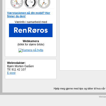
Værstasjonen på din mobil? Her
finner du den!
Værinfo i samarbeid med
Webkamera
(klikk for større bilde)
Webredaktør:
Bjørn Morten Galåen
Tlf: 911 42 107
E-post
Hjelp meg gjerne med tips og idèer til hva vå
Weblø