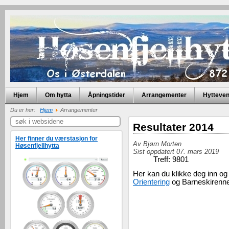
Hjem
Om hytta
Åpningstider
Arrangementer
Hytteve
Du er her:
Hjem
Arrangementer
Resultater 2014
Her finner du værstasjon for
Av
Bjørn Morten
Høsenfjellhytta
Sist oppdatert 07. mars 2019
Treff: 9801
Her kan du klikke deg inn og 
Orientering
og Barneskirenne