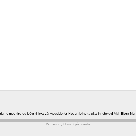
jerne med tips og idèer til hva vår webside for Høsenfjellhytta skal inneholde! Mvh Bjørn Mo
Webløsning ©basert på Joomla