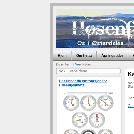
Hjem
Om hytta
Åpningstider
Du er her:
Hjem
Kart
Ka
Her finner du værstasjon for
Av
Høsenfjellhytta
Sist
Her
Goo