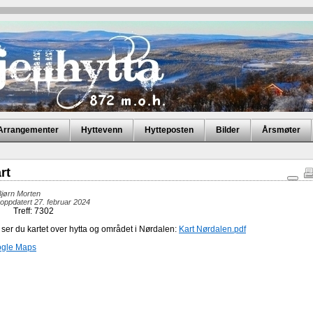
Arrangementer
Hyttevenn
Hytteposten
Bilder
Årsmøter
rt
Uts
Bjørn Morten
 oppdatert 27. februar 2024
Treff: 7302
 ser du kartet over hytta og området i Nørdalen:
Kart Nørdalen.pdf
gle Maps