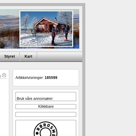
Styret
Kart
krift
E-
Artikkelvisninger
185599
post
Bruk våre annonsører:
Klikkbare