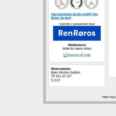
Værstasjonen på din mobil? Her
finner du den!
Værinfo i samarbeid med
Webkamera
(klikk for større bilde)
Webredaktør:
Bjørn Morten Galåen
Tlf: 911 42 107
E-post
Hjelp meg g